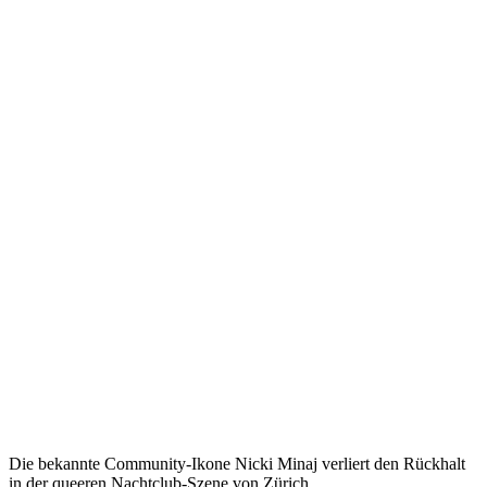
Die bekannte Community-Ikone Nicki Minaj verliert den Rückhalt
in der queeren Nachtclub-Szene von Zürich.