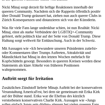
Nicki Minaj sorgt derzeit für heftige Reaktionen innerhalb der
queeren Community. Nachdem sich die Rapperin öffentlich positiv
über Donald Trump geäussert hat, ziehen nun auch queere Clubs in
Zürich Konsequenzen und distanzieren sich von der Künstlerin.
Was für viele Fans lange undenkbar schien, ist nun Realität: Nicki
Minaj, einst als starke Verbündete der LGBTIQ+-Community
gefeiert, steht politisch klar auf der Seite von Donald Trump. Diese
Haltung sorgt weltweit für Enttäuschung. Auch in der Schweiz.
Mit Aussagen wie «Ich bewundere unseren Präsidenten zutiefst»
oder Kommentaren über Trumps Auftreten, Attraktivität und
Männlichkeit hat Minaj in den letzten Wochen mehrfach für
Kopfschütteln gesorgt. Besonders in queeren Kreisen werden diese
Statements als klare Abkehr von früheren Positionen
wahrgenommen.
Auftritt sorgt für Irritation
Zusätzlichen Zündstoff lieferte Minajs Auftritt bei der konservativen
Veranstaltung AmericaFest, bei dem sie gemeinsam mit Erika Kirk
auf der Bühne stand. Erika war die Ehefrau des kürzlich
verstorbenen konservativen Charlie Kirk. Aussagen wie «Jungs
sollen einfach Jungs sein dürfen» stiessen bei vielen queeren Fans