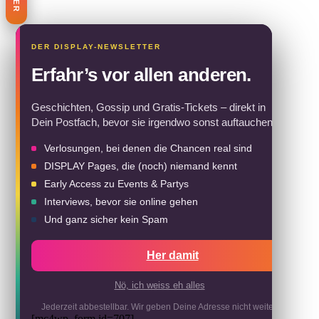
Erfahr’s vor allen anderen.
Geschichten, Gossip und Gratis-Tickets – direkt in
Dein Postfach, bevor sie irgendwo sonst auftauchen.
Verlosungen, bei denen die Chancen real sind
DISPLAY Pages, die (noch) niemand kennt
Early Access zu Events & Partys
Interviews, bevor sie online gehen
Und ganz sicher kein Spam
Her damit
Nö, ich weiss eh alles
Jederzeit abbestellbar. Wir geben Deine Adresse nicht weiter.
[mc4wp_form id=707]