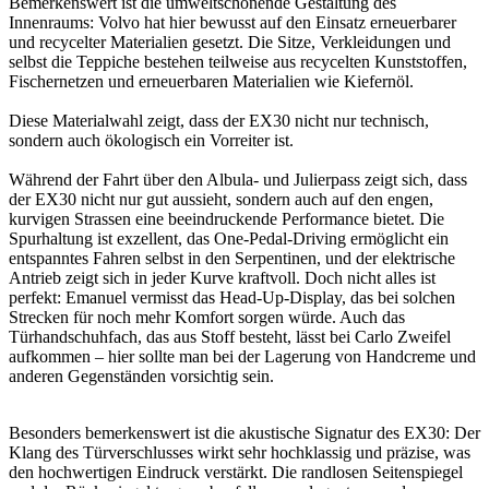
Bemerkenswert ist die umweltschonende Gestaltung des
Innenraums: Volvo hat hier bewusst auf den Einsatz erneuerbarer
und recycelter Materialien gesetzt. Die Sitze, Verkleidungen und
selbst die Teppiche bestehen teilweise aus recycelten Kunststoffen,
Fischernetzen und erneuerbaren Materialien wie Kiefernöl.
Diese Materialwahl zeigt, dass der EX30 nicht nur technisch,
sondern auch ökologisch ein Vorreiter ist.
Während der Fahrt über den Albula- und Julierpass zeigt sich, dass
der EX30 nicht nur gut aussieht, sondern auch auf den engen,
kurvigen Strassen eine beeindruckende Performance bietet. Die
Spurhaltung ist exzellent, das One-Pedal-Driving ermöglicht ein
entspanntes Fahren selbst in den Serpentinen, und der elektrische
Antrieb zeigt sich in jeder Kurve kraftvoll. Doch nicht alles ist
perfekt: Emanuel vermisst das Head-Up-Display, das bei solchen
Strecken für noch mehr Komfort sorgen würde. Auch das
Türhandschuhfach, das aus Stoff besteht, lässt bei Carlo Zweifel
aufkommen – hier sollte man bei der Lagerung von Handcreme und
anderen Gegenständen vorsichtig sein.
Besonders bemerkenswert ist die akustische Signatur des EX30: Der
Klang des Türverschlusses wirkt sehr hochklassig und präzise, was
den hochwertigen Eindruck verstärkt. Die randlosen Seitenspiegel