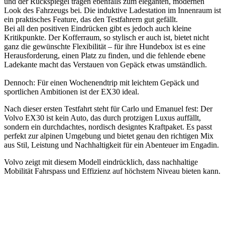
und der Rückspiegel tragen ebenfalls zum eleganten, modernen
Look des Fahrzeugs bei. Die induktive Ladestation im Innenraum ist
ein praktisches Feature, das den Testfahrern gut gefällt.
Bei all den positiven Eindrücken gibt es jedoch auch kleine
Kritikpunkte. Der Kofferraum, so stylisch er auch ist, bietet nicht
ganz die gewünschte Flexibilität – für ihre Hundebox ist es eine
Herausforderung, einen Platz zu finden, und die fehlende ebene
Ladekante macht das Verstauen von Gepäck etwas umständlich.
Dennoch: Für einen Wochenendtrip mit leichtem Gepäck und
sportlichen Ambitionen ist der EX30 ideal.
Nach dieser ersten Testfahrt steht für Carlo und Emanuel fest: Der
Volvo EX30 ist kein Auto, das durch protzigen Luxus auffällt,
sondern ein durchdachtes, nordisch designtes Kraftpaket. Es passt
perfekt zur alpinen Umgebung und bietet genau den richtigen Mix
aus Stil, Leistung und Nachhaltigkeit für ein Abenteuer im Engadin.
Volvo zeigt mit diesem Modell eindrücklich, dass nachhaltige
Mobilität Fahrspass und Effizienz auf höchstem Niveau bieten kann.