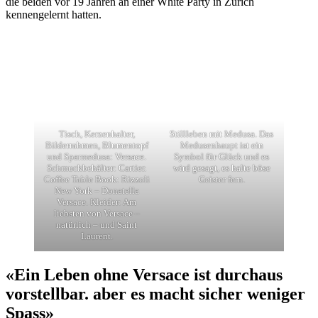
die beiden vor 19 Jahren an einer White Party in Zürich
kennengelernt hatten.
Tisch, Kerzenhalter,
Stillleben mit Medusa. Das
Bilderrahmen, Blumentopf
Medusenhaupt ist ein
und Sparmedusa: Versace.
Symbol für Glück und es
Schmuckbehälter: Cartier.
wird gesagt, es halte böse
Coffee Table Book: Rizzoli
Geister fern.
New York – Donatella
Versace. Kleider: Am
liebsten von Versace –
natürlich – und Saint
Laurent.
«Ein Leben ohne Versace ist durchaus
vorstellbar. aber es macht sicher weniger
Spass»