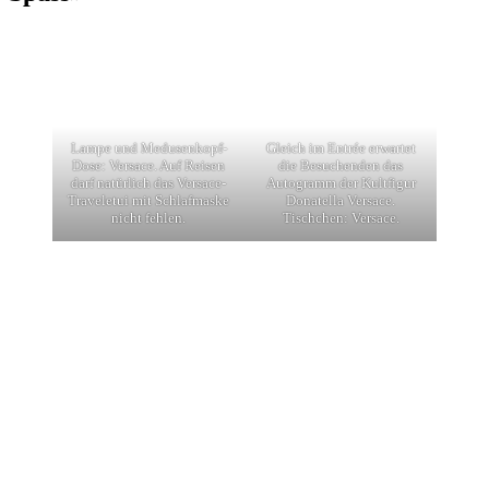
Lampe und Medusenkopf-
Gleich im Entrée erwartet
Dose: Versace. Auf Reisen
die Besuchenden das
darf natürlich das Versace-
Autogramm der Kultfigur
Traveletui mit Schlafmaske
Donatella Versace.
nicht fehlen.
Tischchen: Versace.