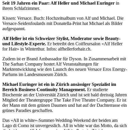
Seit 19 Jahren ein Paar: Alf Heller und Michael Euringer
in
ihrem Schlafzimmer.
Kissen: Versace. Buch: Hochzeitsalbum von Alf und Michael. Die
Versace-Seidenfoulards mit Donatella-Print hat Michael als Bilder
aufgespannt.
Alf Heller ist ein Schweizer Stylist, Mode­rator sowie Beauty-
und Lifestyle-Experte.
Er betreibt den Coiffeursalon «Alf Heller
for Hair» in Winterthur. Infos: alfhellerforhair.ch.
Zudem ist er Brand Ambassador für Dyson. In Zusammenarbeit mit
The Sarhan Company hostet Alf Veranstaltungen für
Marktentwicklung wie den Launch des neuen Versace Eros Energy-
Parfums im Landesmuseum Zürich.
Michael Euringer ist ein in Zürich ansässiger Spezialist im
Bereich Business Continuity Management.
Er studierte
Biochemie an der Universität Zürich und ist seit bald dreissig Jahren
Mitglied der Theatergruppe The Take Five Theatre Company. Er ist
der Mann mit dem grünen Daumen und hat auf der Dachterrasse ein
grünes Paradies geschaffen.
Das «All in white»-Summer-Wedding-Weekend der beiden am
Lago di Como ist unvergesslich. All in white war das Motto, da sich