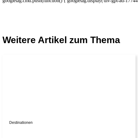
googletag.cmd.push(function() { googletag.display('div-gpt-ad-17744
Weitere Artikel zum Thema
Destinationen