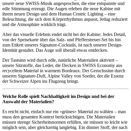
unsere neue SWISS-Musik angesprochen, die eine entspannte und
edle Stimmung erzeugt. Die Augen erleben die neue Kabine mit
ihrem neuen Design und dem Human Centric Lighting – eine
Beleuchtung, die sich dem Körperrhythmus anpasst, Jetlag reduziert
und die Atmosphäre wirklich trägt.
Aber das visuelle Erlebnis endet nicht bei der Kabine: Jedes Detail,
von der Speisekarte über das Salz- und Pfefferstreuer-Set bis hin
zum Etikett unseres Signature-Cocktails, ist nach unserer Design-
Identität gestaltet. Das Auge soll überall etwas entdecken.
Der Tastsinn wird durch edle, natürliche Materialien aktiviert –
unsere Sitzstoffe, das Leder, die Decken in SWISS Economy aus
recyceltem Material in warmem Bordeaux. Der Geruchssinn durch
unseren Signature-Duft, Alpine Valley von Soeder, der die Essenz
der Schweizer Alpen ins Flugzeug bringt.
Welche Rolle spielt Nachhaltigkeit im Design und bei der
Auswahl der Materialien?
Es reicht nicht, einfach nur ein «grünes» Material zu wählen – man
muss den gesamten Kontext berücksichtigen. Die Materialien
müssen strenge Sicherheitsnormen erfüllen, sie müssen so leicht wie
möglich sein, aber gleichzeitig langlebig. Ein dünner Stoff, der nach