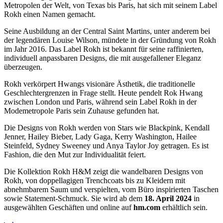
Metropolen der Welt, von Texas bis Paris, hat sich mit seinem Label
Rokh einen Namen gemacht.
Seine Ausbildung an der Central Saint Martins, unter anderem bei
der legendären Louise Wilson, mündete in der Gründung von Rokh
im Jahr 2016. Das Label Rokh ist bekannt für seine raffinierten,
individuell anpassbaren Designs, die mit ausgefallener Eleganz
überzeugen.
Rokh verkörpert Hwangs visionäre Ästhetik, die traditionelle
Geschlechtergrenzen in Frage stellt. Heute pendelt Rok Hwang
zwischen London und Paris, während sein Label Rokh in der
Modemetropole Paris sein Zuhause gefunden hat.
Die Designs von Rokh werden von Stars wie Blackpink, Kendall
Jenner, Hailey Bieber, Lady Gaga, Kerry Washington, Hailee
Steinfeld, Sydney Sweeney und Anya Taylor Joy getragen. Es ist
Fashion, die den Mut zur Individualität feiert.
Die Kollektion Rokh H&M zeigt die wandelbaren Designs von
Rokh, von doppellagigen Trenchcoats bis zu Kleidern mit
abnehmbarem Saum und verspielten, vom Büro inspirierten Taschen
sowie Statement-Schmuck. Sie wird ab dem
18. April 2024
in
ausgewählten Geschäften und online auf
hm.com
erhältlich sein.