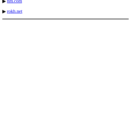
▶
hm.com
▶
r
okh.net