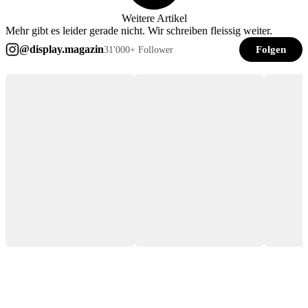
Weitere Artikel
Mehr gibt es leider gerade nicht. Wir schreiben fleissig weiter.
@display.magazin
Folgen
31'000+ Follower
♥ 1 · heute
♥ 21 · 💬 1 · heute
♥ 28 · heut