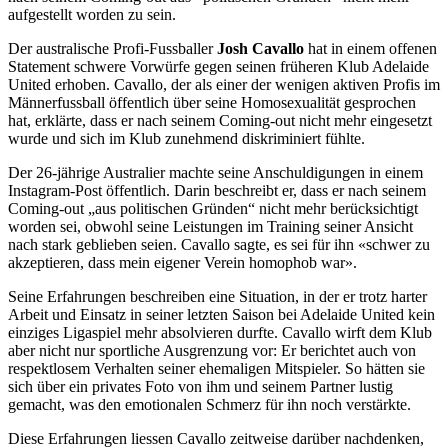
aufgestellt worden zu sein.
Der australische Profi-Fussballer
Josh Cavallo
hat in einem offenen
Statement schwere Vorwürfe gegen seinen früheren Klub Adelaide
United erhoben. Cavallo, der als einer der wenigen aktiven Profis im
Männerfussball öffentlich über seine Homosexualität gesprochen
hat, erklärte, dass er nach seinem Coming-out nicht mehr eingesetzt
wurde und sich im Klub zunehmend diskriminiert fühlte.
Der 26-jährige Australier machte seine Anschuldigungen in einem
Instagram-Post öffentlich. Darin beschreibt er, dass er nach seinem
Coming-out „aus politischen Gründen“ nicht mehr berücksichtigt
worden sei, obwohl seine Leistungen im Training seiner Ansicht
nach stark geblieben seien. Cavallo sagte, es sei für ihn «schwer zu
akzeptieren, dass mein eigener Verein homophob war».
Seine Erfahrungen beschreiben eine Situation, in der er trotz harter
Arbeit und Einsatz in seiner letzten Saison bei Adelaide United kein
einziges Ligaspiel mehr absolvieren durfte. Cavallo wirft dem Klub
aber nicht nur sportliche Ausgrenzung vor: Er berichtet auch von
respektlosem Verhalten seiner ehemaligen Mitspieler. So hätten sie
sich über ein privates Foto von ihm und seinem Partner lustig
gemacht, was den emotionalen Schmerz für ihn noch verstärkte.
Diese Erfahrungen liessen Cavallo zeitweise darüber nachdenken,