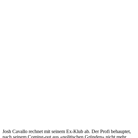
Josh Cavallo rechnet mit seinem Ex-Klub ab. Der Profi behauptet,
nach seinem Coming-out aus «politischen Gründen» nicht mehr