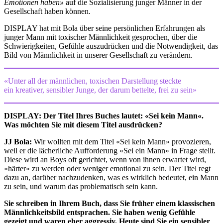
Emotionen haben»
auf die Sozialisierung junger Männer in der
Gesellschaft haben können.
DISPLAY hat mit Bola über seine persönlichen Erfahrungen als
junger Mann mit toxischer Männlichkeit gesprochen, über die
Schwierigkeiten, Gefühle auszudrücken und die Notwendigkeit, das
Bild von Männlichkeit in unserer Gesellschaft zu verändern.
«Unter all der männlichen, toxischen Darstellung steckte
ein kreativer, sensibler Junge, der darum bettelte, frei zu sein»
DISPLAY: Der Titel Ihres Buches lautet: «Sei kein Mann«.
Was möchten Sie mit diesem Titel ausdrücken?
JJ Bola:
Wir wollten mit dem Titel «Sei kein Mann» provozieren,
weil er die lächerliche Aufforderung «Sei ein Mann» in Frage stellt.
Diese wird an Boys oft gerichtet, wenn von ihnen erwartet wird,
«härter» zu werden oder weniger emotional zu sein. Der Titel regt
dazu an, darüber nachzudenken, was es wirklich bedeutet, ein Mann
zu sein, und warum das problematisch sein kann.
Sie schreiben in Ihrem Buch, dass Sie früher einem klassischen
Männlichkeitsbild entsprachen. Sie haben wenig Gefühle
gezeigt und waren eher aggressiv. Heute sind Sie ein sensibler