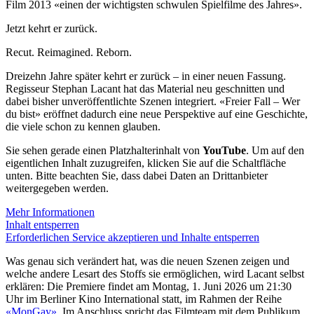
Film 2013 «einen der wichtigsten schwulen Spielfilme des Jahres».
Jetzt kehrt er zurück.
Recut. Reimagined. Reborn.
Dreizehn Jahre später kehrt er zurück – in einer neuen Fassung.
Regisseur Stephan Lacant hat das Material neu geschnitten und
dabei bisher unveröffentlichte Szenen integriert. «Freier Fall – Wer
du bist» eröffnet dadurch eine neue Perspektive auf eine Geschichte,
die viele schon zu kennen glauben.
Sie sehen gerade einen Platzhalterinhalt von
YouTube
. Um auf den
eigentlichen Inhalt zuzugreifen, klicken Sie auf die Schaltfläche
unten. Bitte beachten Sie, dass dabei Daten an Drittanbieter
weitergegeben werden.
Mehr Informationen
Inhalt entsperren
Erforderlichen Service akzeptieren und Inhalte entsperren
Was genau sich verändert hat, was die neuen Szenen zeigen und
welche andere Lesart des Stoffs sie ermöglichen, wird Lacant selbst
erklären: Die Premiere findet am Montag, 1. Juni 2026 um 21:30
Uhr im Berliner Kino International statt, im Rahmen der Reihe
«MonGay»
. Im Anschluss spricht das Filmteam mit dem Publikum