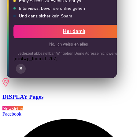
Early Access zu Events & Partys
Interviews, bevor sie online gehen
Und ganz sicher kein Spam
Her damit
Nö, ich weiss eh alles
Jederzeit abbestellbar. Wir geben Deine Adresse nicht weiter.
[mc4wp_form id=707]
DISPLAY Pages
Newsletter
Facebook