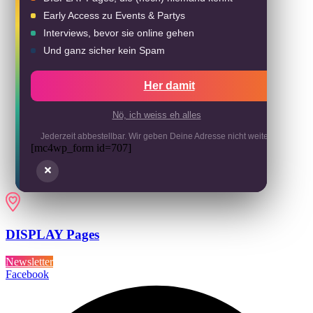
Early Access zu Events & Partys
Interviews, bevor sie online gehen
Und ganz sicher kein Spam
Her damit
Nö, ich weiss eh alles
Jederzeit abbestellbar. Wir geben Deine Adresse nicht weiter.
[mc4wp_form id=707]
DISPLAY Pages
Newsletter
Facebook