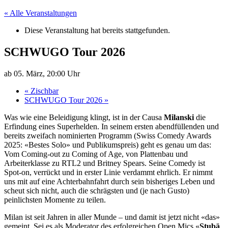
« Alle Veranstaltungen
Diese Veranstaltung hat bereits stattgefunden.
SCHWUGO Tour 2026
ab 05. März, 20:00 Uhr
«
Zischbar
SCHWUGO Tour 2026
»
Was wie eine Beleidigung klingt, ist in der Causa
Milanski
die
Erfindung eines Superhelden. In seinem ersten abendfüllenden und
bereits zweifach nominierten Programm (Swiss Comedy Awards
2025: «Bestes Solo» und Publikumspreis) geht es genau um das:
Vom Coming-out zu Coming of Age, von Plattenbau und
Arbeiterklasse zu RTL2 und Britney Spears. Seine Comedy ist
Spot-on, verrückt und in erster Linie verdammt ehrlich. Er nimmt
uns mit auf eine Achterbahnfahrt durch sein bisheriges Leben und
scheut sich nicht, auch die schrägsten und (je nach Gusto)
peinlichsten Momente zu teilen.
Milan ist seit Jahren in aller Munde – und damit ist jetzt nicht «das»
gemeint. Sei es als Moderator des erfolgreichen Open Mics «
Stubä