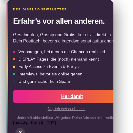
Erfahr’s vor allen anderen.
Geschichten, Gossip und Gratis-Tickets – direkt in
Dein Postfach, bevor sie irgendwo sonst auftauchen.
Verlosungen, bei denen die Chancen real sind
DISPLAY Pages, die (noch) niemand kennt
Early Access zu Events & Partys
Interviews, bevor sie online gehen
Und ganz sicher kein Spam
Her damit
Nö, ich weiss eh alles
Jederzeit abbestellbar. Wir geben Deine Adresse nicht weiter.
[mc4wp_form id=707]