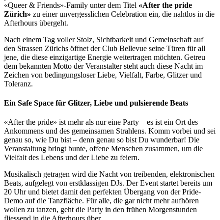
«Queer & Friends»-Family unter dem Titel
«After the pride
Zürich»
zu einer unvergesslichen Celebration ein, die nahtlos in die
Afterhours übergeht.
Nach einem Tag voller Stolz, Sichtbarkeit und Gemeinschaft auf
den Strassen Zürichs öffnet der Club Bellevue seine Türen für all
jene, die diese einzigartige Energie weitertragen möchten. Getreu
dem bekannten Motto der Veranstalter steht auch diese Nacht im
Zeichen von bedingungsloser Liebe, Vielfalt, Farbe, Glitzer und
Toleranz.
Ein Safe Space für Glitzer, Liebe und pulsierende Beats
«After the pride» ist mehr als nur eine Party – es ist ein Ort des
Ankommens und des gemeinsamen Strahlens. Komm vorbei und sei
genau so, wie Du bist – denn genau so bist Du wunderbar! Die
Veranstaltung bringt bunte, offene Menschen zusammen, um die
Vielfalt des Lebens und der Liebe zu feiern.
Musikalisch getragen wird die Nacht von treibenden, elektronischen
Beats, aufgelegt von erstklassigen DJs. Der Event startet bereits um
20 Uhr und bietet damit den perfekten Übergang von der Pride-
Demo auf die Tanzfläche. Für alle, die gar nicht mehr aufhören
wollen zu tanzen, geht die Party in den frühen Morgenstunden
fliessend in die Afterhours über.