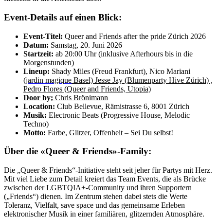
Event-Details auf einen Blick:
Event-Titel:
Queer and Friends after the pride Zürich 2026
Datum:
Samstag, 20. Juni 2026
Startzeit:
ab 20:00 Uhr (inklusive Afterhours bis in die
Morgenstunden)
Lineup:
Shady Miles (Freud Frankfurt), Nico Marian
i
(
jardin magique
Basel) Jesse Jay (Blumenparty Hive Zürich) ,
Pedro Flores (Queer and Friends, Utopia)
Door by;
Chris Brönimann
Location:
Club Bellevue, Rämistrasse 6, 8001 Zürich
Musik:
Electronic Beats (Progressive House, Melodic
Techno)
Motto:
Farbe, Glitzer, Offenheit – Sei Du selbst!
Über die «Queer & Friends»-Family:
Die „Queer & Friends“-Initiative steht seit jeher für Partys mit Herz.
Mit viel Liebe zum Detail kreiert das Team Events, die als Brücke
zwischen der LGBTQIA+-Community und ihren Supportern
(„Friends“) dienen. Im Zentrum stehen dabei stets die Werte
Toleranz, Vielfalt, save space und das gemeinsame Erleben
elektronischer Musik in einer familiären, glitzernden Atmosphäre.