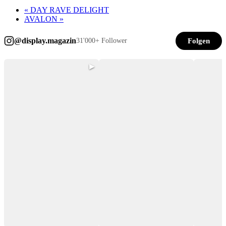
«
DAY RAVE DELIGHT
AVALON
»
@display.magazin
Folgen
31'000+ Follower
▶