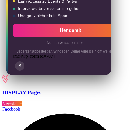
Early Access zu Events & Partys
Interviews, bevor sie online gehen
Und ganz sicher kein Spam
Her damit
Nö, ich weiss eh alles
Jederzeit abbestellbar. Wir geben Deine Adresse nicht weiter.
[mc4wp_form id=707]
DISPLAY Pages
Newsletter
Facebook